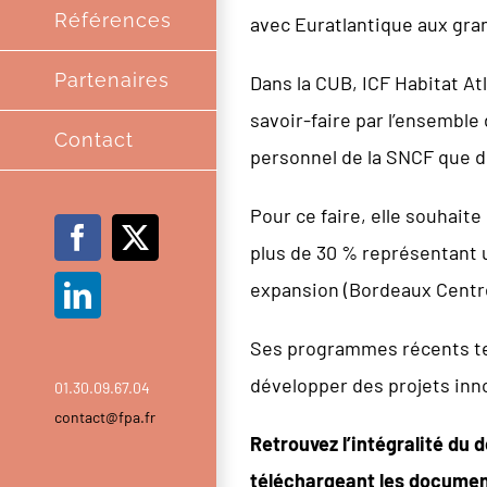
Références
avec Euratlantique aux gra
Partenaires
Dans la CUB, ICF Habitat At
savoir-faire par l’ensemble 
Contact
personnel de la SNCF que d
Pour ce faire, elle souhait
Facebook
X
plus de 30 % représentant u
expansion (Bordeaux Centre
LinkedIn
Ses programmes récents tel
développer des projets inno
01.30.09.67.04
contact@fpa.fr
Retrouvez l’intégralité du 
téléchargeant les documen