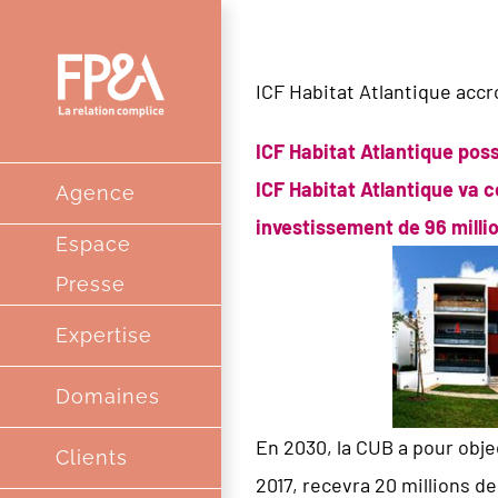
Passer
au
ICF Habitat Atlantique acc
contenu
ICF Habitat Atlantique pos
ICF Habitat Atlantique va 
Agence
investissement de 96 millio
Espace
Presse
Expertise
Domaines
En 2030, la CUB a pour obje
Clients
2017, recevra 20 millions d