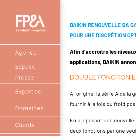
Passer
au
DAIKIN RENOUVELLE SA G
contenu
POUR UNE DISCRÉTION OP
Afin d’accroître les nivea
Agence
applications, DAIKIN annon
Espace
DOUBLE FONCTION EN
Presse
Expertise
A l’origine, la série A de 
fournir à la fois du froid po
Domaines
En proposant une nouvelle s
Clients
deux fonctions par une seul