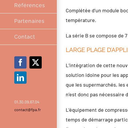
Références
Complétée d’un module boos
température.
Partenaires
La série B se compose de 7 
Contact
LARGE PLAGE D’APPL
Facebook
X
L’intégration de cette nouve
solution idoine pour les a
LinkedIn
que les supermarchés, les e
n’est donc pas nécessaire d
01.30.09.67.04
L’équipement de compresseu
contact@fpa.fr
temps de démarrage particu