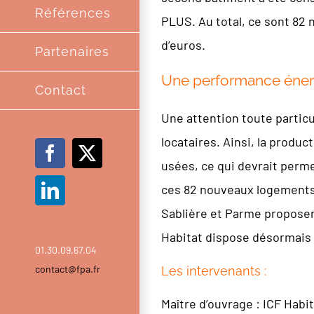
Références
PLUS. Au total, ce sont 82 
d’euros.
Partenaires
Une performance éner
Contact
Une attention toute partic
locataires. Ainsi, la produ
Facebook
X
usées, ce qui devrait perm
ces 82 nouveaux logements s
LinkedIn
Sablière et Parme proposen
Habitat dispose désormais 
01.30.09.67.04
contact@fpa.fr
Les intervenants :
Maître d’ouvrage : ICF Habi