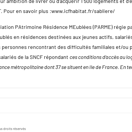
ur ambition de livrer ou d’acquérir 1 500 logements et d’e
T. Pour en savoir plus :
www.icfhabitat.fr/sabliere/
iation PAtrimoine Résidence MEublées (PARME) régie par la
blés en résidences destinées aux jeunes actifs, salariés
s personnes rencontrant des difficultés familiales et/ou p
salariés de la SNCF répondant
ces conditions d’accès au l
rance métropolitaine dont 37 se situent en Ile de France. En 
s droits réservés