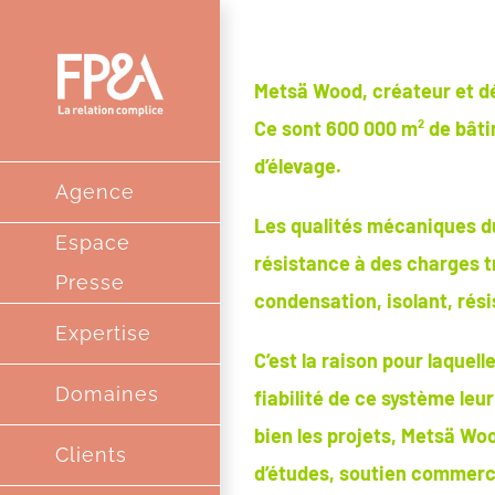
Passer
au
Metsä Wood, créateur et dé
contenu
Ce sont 600 000 m² de bâti
d’élevage.
Agence
Les qualités mécaniques du 
Espace
résistance à des charges t
Presse
condensation, isolant, rési
Expertise
C’est la raison pour laquel
Domaines
fiabilité de ce système leu
bien les projets, Metsä Wo
Clients
d’études, soutien commerc