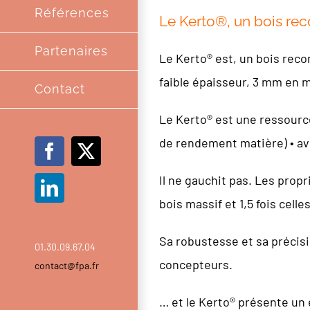
Références
Le Kerto®, un bois re
Partenaires
Le Kerto® est, un bois reco
faible épaisseur, 3 mm en m
Contact
Le Kerto® est une ressource
de rendement matière) • av
Facebook
X
Il ne gauchit pas. Les propr
LinkedIn
bois massif et 1,5 fois celle
Sa robustesse et sa précisi
01.30.09.67.04
concepteurs.
contact@fpa.fr
… et le Kerto® présente un