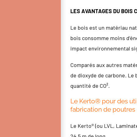
LES AVANTAGES DU BOIS 
Le bois est un matériau nat
bois consomme moins d’éner
impact environnemental sign
Comparés aux autres matéri
de dioxyde de carbone. Le b
quantité de CO².
Le Kerto® pour des util
fabrication de poutres 
Le Kerto® (ou LVL, Laminat
24,5 m de long.