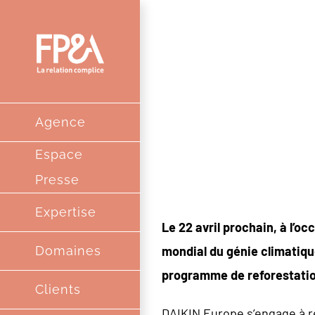
Passer
au
contenu
JOURNEE DE
L’ASSOCIATI
Agence
DANS LE MO
Espace
Presse
Expertise
Le 22 avril prochain,
à l’oc
mondial du génie climatiqu
Domaines
programme de reforestatio
Clients
DAIKIN Europe s’engage à re