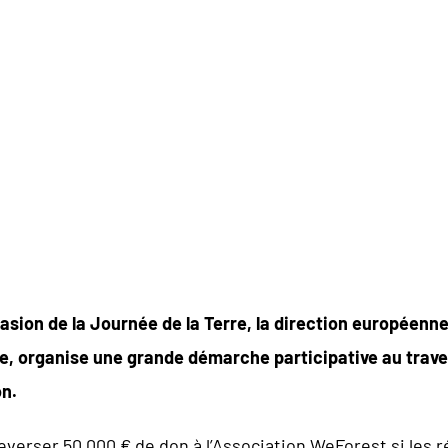
 LA TERRE
: DAIKIN EUROP
ON WEFOREST EN FAVEUR 
NDE
casion de la Journée de la Terre, la direction européen
e, organise une grande démarche participative au traver
n.
verser 50.000 € de don à l’Association WeForest si les r