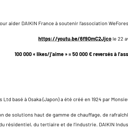
our aider DAIKIN France à soutenir l’association WeFore
https://youtu.be/6f9OmC2Jjco
le 22 a
100
000 «
likes/j’aime
» = 50
000 € reversés à l’a
s Ltd basé à Osaka (Japon) a été créé en 1924 par Monsi
ion de solutions haut de gamme de chauffage, de rafraîch
u résidentiel, du tertiaire et de l’industrie. DAIKIN Indust