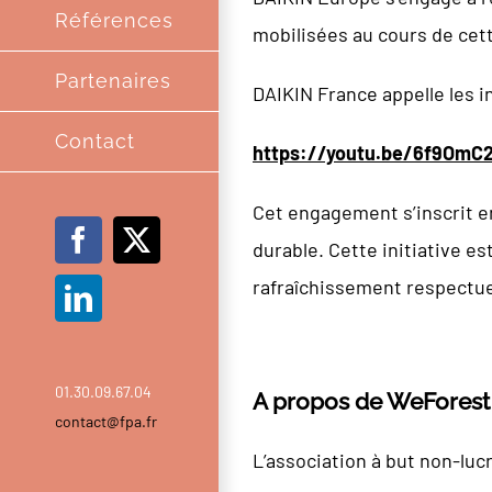
Références
mobilisées au cours de cette
Partenaires
DAIKIN France appelle les i
Contact
https://youtu.be/6f9OmC
Cet engagement s’inscrit e
durable. Cette initiative es
Facebook
X
rafraîchissement respectu
LinkedIn
01.30.09.67.04
A propos de WeForest
contact@fpa.fr
L’association à but non-lucr