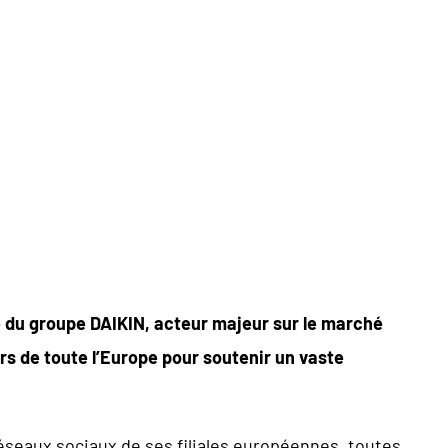
E S’ENGAGE AUPRES DE
DE LA REFORESTATION
ne du groupe DAIKIN, acteur majeur sur le marché
s de toute l’Europe pour soutenir un
vaste
éseaux sociaux de ses filiales européennes, toutes