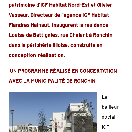
patrimoine d’ICF Habitat Nord-Est et Olivier
Vasseur, Directeur de l’agence ICF Habitat
Flandres Hainaut, inaugurent la résidence
Louise de Bettignies, rue Chalant à Ronchin
dans la périphérie lilloise, construite en
conception-réalisation.
UN PROGRAMME R
É
ALIS
É
EN CONCERTATION
AVEC LA MUNICIPALIT
É
DE RONCHIN
Le
bailleur
social
ICF