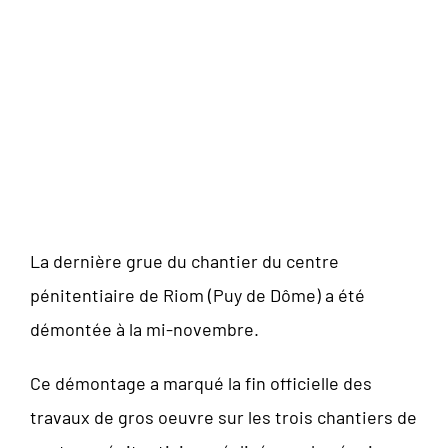
DE CENTRES
PENITENTIAIRES A
BEAUVAIS (60),
VALENCE (26) ET RIOM
(63).
La dernière grue du chantier du centre
pénitentiaire de Riom (Puy de Dôme) a été
démontée à la mi-novembre.
Ce démontage a marqué la fin officielle des
travaux de gros oeuvre sur les trois chantiers de