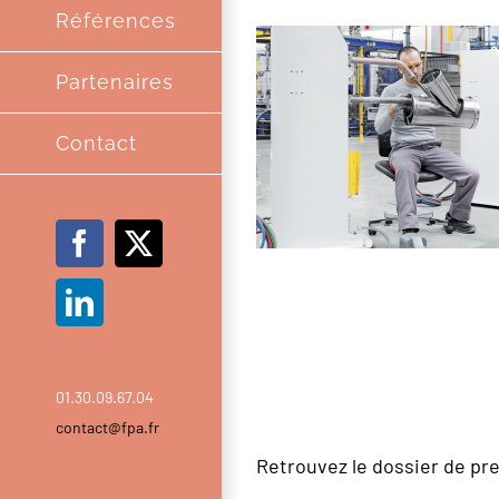
Références
Partenaires
Contact
Facebook
X
LinkedIn
01.30.09.67.04
contact@fpa.fr
Retrouvez le dossier de pres