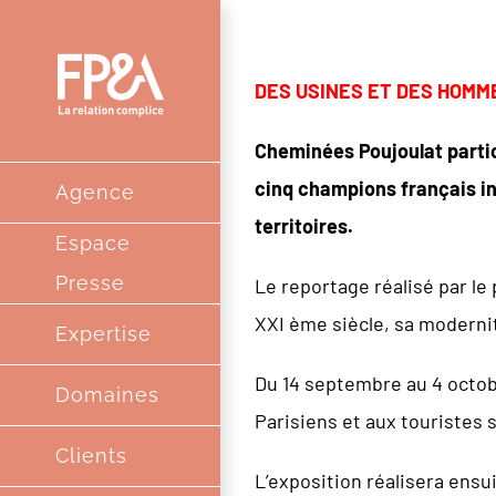
Passer
au
DES USINES ET DES HOMM
contenu
Cheminées Poujoulat partic
cinq champions français in
Agence
territoires.
Espace
Presse
Le reportage réalisé par le
XXI ème siècle, sa modernité
Expertise
Du 14 septembre au 4 octobre
Domaines
Parisiens et aux touristes s
Clients
L’exposition réalisera ensu