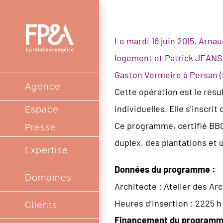
Passer
au
Le mardi 16 juin 2015, Arn
contenu
logement et Patrick JEANSE
Gaston Vermeire à Persan (
Agence
Cette opération est le résu
individuelles. Elle s’inscrit
Espace
Ce programme, certifié BBC
Presse
duplex, des plantations et 
Expertise
Données du programme :
Domaines
Architecte : Atelier des Ar
Heures d’insertion : 2225 h
Clients
Financement du programm