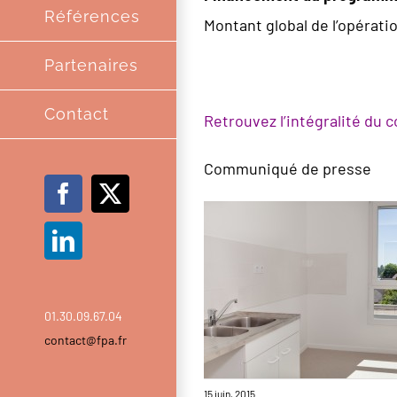
Références
Montant global de l’opérati
Partenaires
Contact
Retrouvez l’intégralité du
Communiqué de presse
Facebook
X
LinkedIn
01.30.09.67.04
contact@fpa.fr
15 juin, 2015