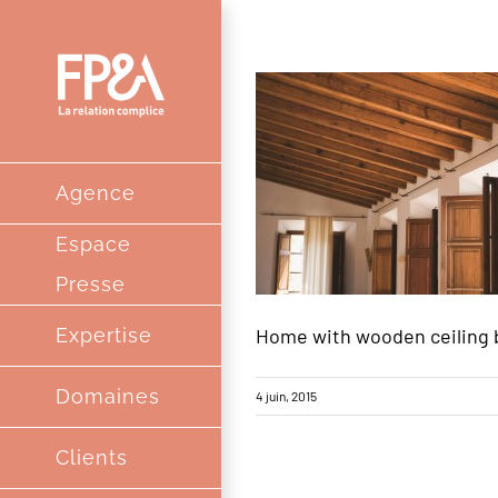
Passer
au
contenu
Agence
Espace
Presse
Expertise
Home with wooden ceiling
Domaines
4 juin, 2015
Clients