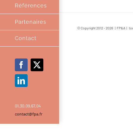
Références
Partenaires
© Copyright 2012 -
2026 | FP&A | tou
Contact
Facebook
X
LinkedIn
01.30.09.67.04
contact@fpa.fr