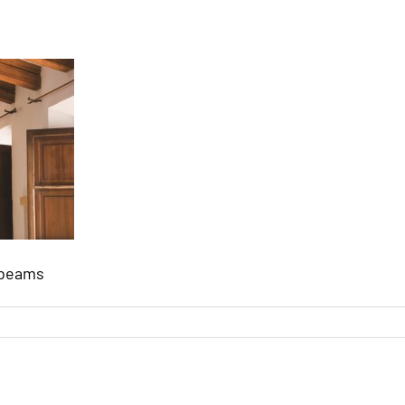
 beams