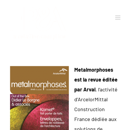
Passer
au
contenu
Metalmorphoses
est la revue éditée
par Arval
, l’activité
d’ArcelorMittal
Construction
France dédiée aux
solutions de