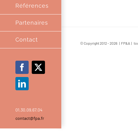
Références
Partenaires
Contact
© Copyright 2012 -
2026 | FP&A | tou
Facebook
X
LinkedIn
01.30.09.67.04
contact@fpa.fr