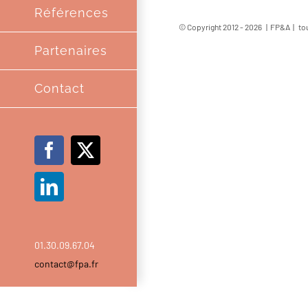
Références
© Copyright 2012 -
2026 | FP&A | tou
Partenaires
Contact
Facebook
X
LinkedIn
01.30.09.67.04
contact@fpa.fr