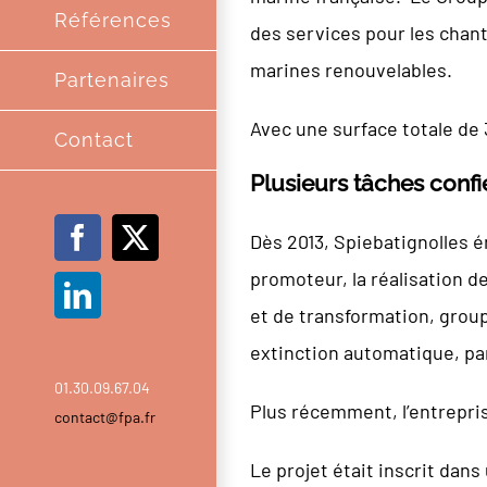
Références
des services pour les chant
marines renouvelables.
Partenaires
Avec une surface totale de 
Contact
Plusieurs tâches confi
Dès 2013, Spiebatignolles én
Facebook
X
promoteur, la réalisation de
LinkedIn
et de transformation, group
extinction automatique, par
01.30.09.67.04
Plus récemment, l’entrepris
contact@fpa.fr
Le projet était inscrit da