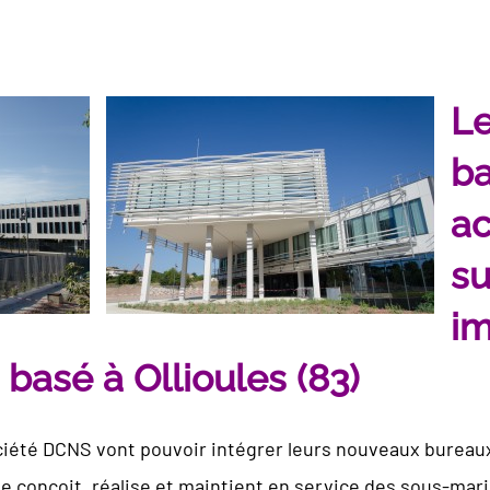
Le
ba
ac
su
i
asé à Ollioules (83)
ciété DCNS vont pouvoir intégrer leurs nouveaux bureaux s
 conçoit, réalise et maintient en service des sous-marin