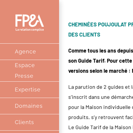
Passer
au
CHEMINÉES POUJOULAT PR
contenu
DES CLIENTS
Comme tous les ans depuis 
Agence
son Guide Tarif. Pour cette
Espace
versions selon le marché 
Presse
La parution de 2 guides et 
Expertise
s’inscrit dans une démarch
Domaines
pour la Maison individuelle 
produits, s’y retrouvent fa
Clients
Le Guide Tarif de la Maison