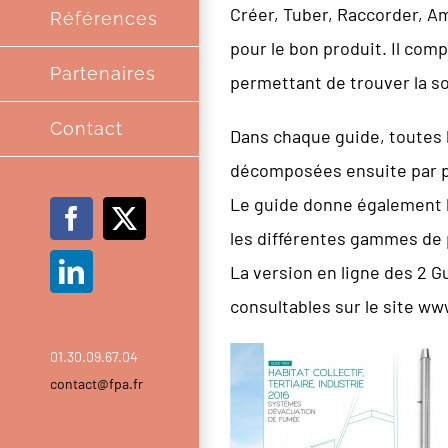
Créer, Tuber, Raccorder, Amé
Références
pour le bon produit. Il comp
Partenaires
permettant de trouver la sol
Contact
Dans chaque guide, toutes 
décomposées ensuite par pi
Le guide donne également l
Facebook
X
les différentes gammes de 
La version en ligne des 2 G
LinkedIn
consultables sur le site www
01.30.09.67.04
contact@fpa.fr