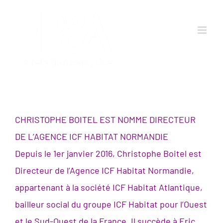
Passer
au
contenu
CHRISTOPHE BOITEL EST NOMME DIRECTEUR
DE L’AGENCE ICF HABITAT NORMANDIE
Depuis le 1er janvier 2016, Christophe Boitel est
Directeur de l’Agence ICF Habitat Normandie,
appartenant à la société ICF Habitat Atlantique,
bailleur social du groupe ICF Habitat pour l’Ouest
et le Sud-Ouest de la France. Il succède à Eric