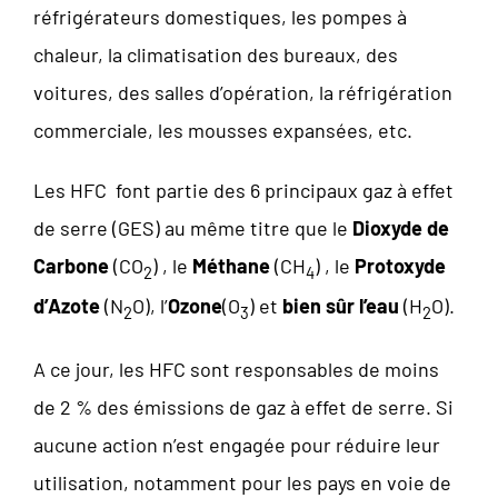
réfrigérateurs domestiques, les pompes à
chaleur, la climatisation des bureaux, des
voitures, des salles d’opération, la réfrigération
commerciale, les mousses expansées, etc.
Les HFC font partie des 6 principaux gaz à effet
de serre (GES) au même titre que le
Dioxyde de
Carbone
(CO
) , le
Méthane
(CH
) , le
Protoxyde
2
4
d’Azote
(N
O), l’
Ozone
(O
) et
bien
sûr
l’eau
(H
O).
2
3
2
A ce jour, les HFC sont responsables de moins
de 2 % des émissions de gaz à effet de serre. Si
aucune action n’est engagée pour réduire leur
utilisation, notamment pour les pays en voie de