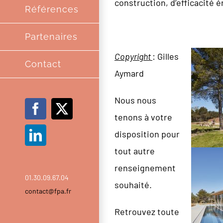
construction, d’efficacité 
Références
Partenaires
Copyright
: Gilles
Contact
Aymard
Nous nous
Facebook
X
tenons à votre
disposition pour
LinkedIn
tout autre
renseignement
01.30.09.67.04
souhaité.
contact@fpa.fr
Retrouvez toute