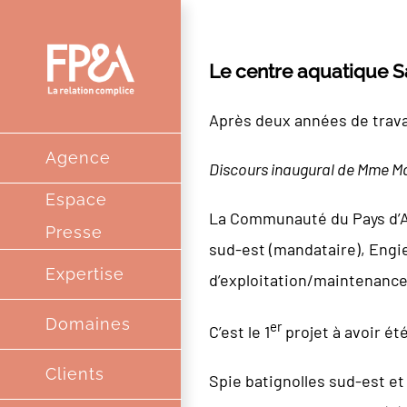
Passer
au
Le centre aquatique Sa
contenu
Après deux années de travau
Agence
Discours inaugural de Mme Ma
Espace
La Communauté du Pays d’A
Presse
sud-est (mandataire), Engie
Expertise
d’exploitation/maintenance
Domaines
er
C’est le 1
projet à avoir ét
Clients
Spie batignolles sud-est e