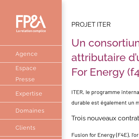
Passer
au
PROJET ITER
contenu
Un consortium
Agence
attributaire 
Espace
For Energy (f
Presse
ITER, le programme internat
Expertise
durable est également un m
Domaines
Trois nouveaux contrat
Clients
Fusion for Energy (F4E), l’