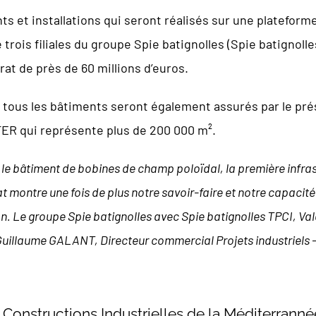
nts et installations qui seront réalisés sur une platefor
trois filiales du groupe Spie batignolles (Spie batignolle
rat de près de 60 millions d’euros.
t tous les bâtiments seront également assurés par le pré
ITER qui représente plus de 200 000 m².
é le bâtiment de bobines de champ poloïdal, la première infr
rat montre une fois de plus notre savoir-faire et notre capacité
ion. Le groupe Spie batignolles avec Spie batignolles TPCI, Va
Guillaume GALANT, Directeur commercial Projets industriels –
 Constructions Industrielles de la Méditerranné