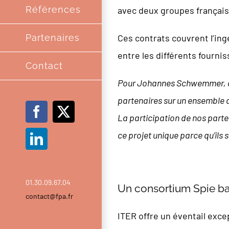
Références
avec deux groupes français.
Ces contrats couvrent l’ingé
Partenaires
entre les différents fourni
Contact
Pour Johannes Schwemmer, dir
partenaires sur un ensemble 
Facebook
X
La participation de nos parten
ce projet unique parce qu’ils
LinkedIn
01.30.09.67.04
Un consortium Spie bat
contact@fpa.fr
ITER offre un éventail exce