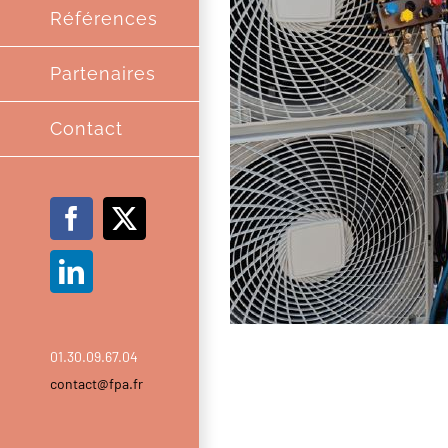
Références
Partenaires
Contact
Facebook
X
LinkedIn
AMBITIONNE
01.30.09.67.04
contact@fpa.fr
COLLABORAT