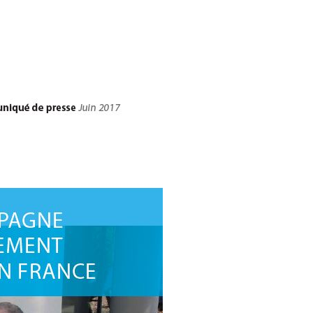
LE
GROUPE