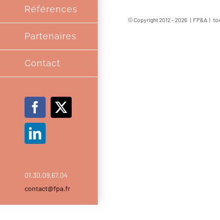
Références
© Copyright 2012 -
2026 | FP&A | tou
Partenaires
Contact
Facebook
X
LinkedIn
01.30.09.67.04
contact@fpa.fr