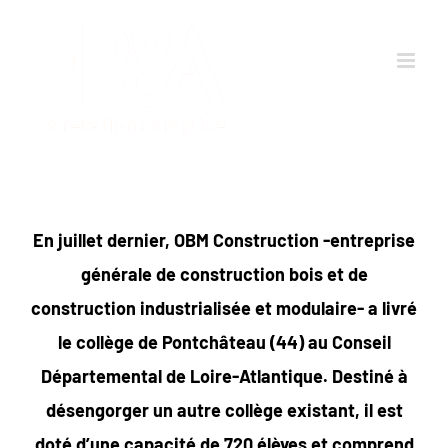
Passer
au
contenu
En juillet dernier, OBM Construction -entreprise
générale de construction bois et de
construction industrialisée et modulaire- a livré
le collège de Pontchâteau (44) au Conseil
Départemental de Loire-Atlantique. Destiné à
désengorger un autre collège existant, il est
doté d’une capacité de 720 élèves et comprend