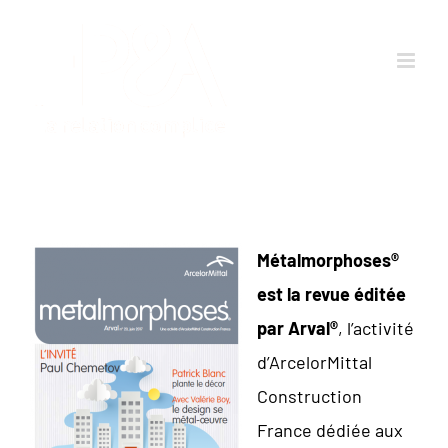
Passer
au
contenu
Métalmorphoses®
est la revue éditée
par Arval
®
, l’activité
d’ArcelorMittal
Construction
France dédiée aux