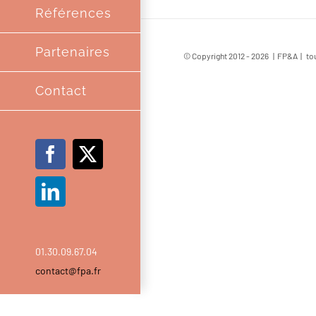
Références
Partenaires
© Copyright 2012 -
2026 | FP&A | tou
Contact
Facebook
X
LinkedIn
01.30.09.67.04
contact@fpa.fr