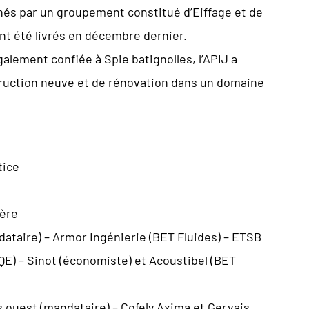
enés par un groupement constitué d’Eiffage et de
ont été livrés en décembre dernier.
alement confiée à Spie batignolles, l’APIJ a
truction neuve et de rénovation dans un domaine
tice
tère
dataire) – Armor Ingénierie (BET Fluides) – ETSB
QE) – Sinot (économiste) et Acoustibel (BET
s ouest (mandataire) – Cofely Axima et Gervais.