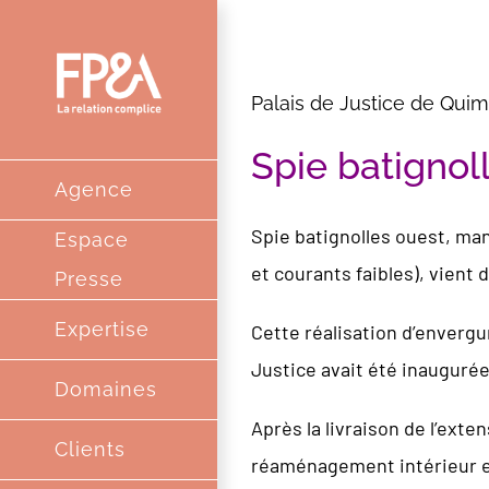
Passer
au
contenu
Palais de Justice de Qui
Spie batignol
Agence
Spie batignolles ouest, ma
Espace
et courants faibles), vient 
Presse
Expertise
Cette réalisation d’envergu
Justice avait été inaugurée 
Domaines
Après la livraison de l’exte
Clients
réaménagement intérieur et