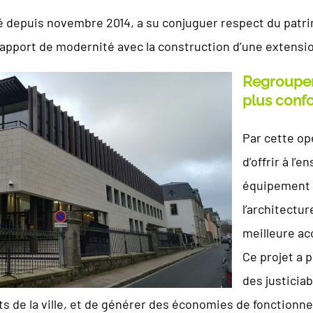
cé depuis novembre 2014, a su conjuguer respect du patri
t apport de modernité avec la construction d’une extensi
Regrouper
plus confo
Par cette opé
d’offrir à l’
équipement d
l’architectur
meilleure acc
Ce projet a 
des justiciab
ts de la ville, et de générer des économies de fonction