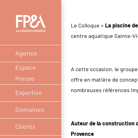
Passer
au
Le Colloque «
La piscine d
contenu
centre aquatique Sainte-Vict
Agence
Espace
A cette occasion, le groupe
Presse
offre en matière de concep
nombreuses références impl
Expertise
Domaines
Auteur de la construction d
Clients
Provence