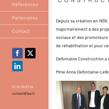
Références
Partenaires
Depuis sa création en 1939,
majoritairement à des proje
Contact
sociaux et des promoteurs 
de réhabilitation et pour ce
Facebook
X
Defontaine Construction a ré
LinkedIn
Mme Anne Defontaine-Lefèvr
01.30.09.67.04
contact@fpa.fr