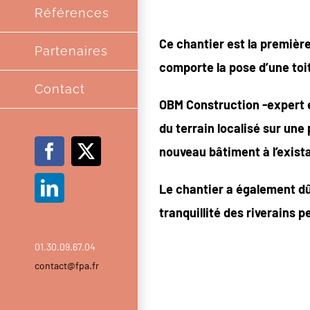
Références
Ce chantier est la premièr
Partenaires
comporte la pose d’une toi
Contact
OBM Construction -expert en
du terrain localisé sur une 
nouveau bâtiment à l’exist
Facebook
X
Le chantier a également dû 
LinkedIn
tranquillité des riverains 
01.30.09.67.04
contact@fpa.fr