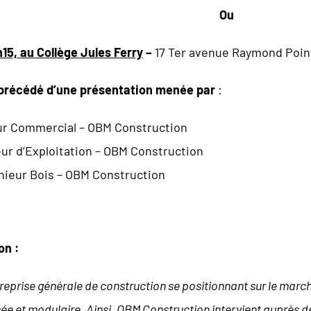
Ou
h15, au Collège Jules Ferry
–
17 Ter avenue Raymond Poinc
a précédé d’une présentation menée par
:
eur Commercial – OBM Construction
eur d’Exploitation – OBM Construction
nieur Bois – OBM Construction
on :
eprise générale de construction se positionnant sur le marché
isée et modulaire. Ainsi, OBM Construction intervient auprès d