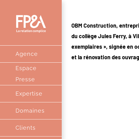
Passer
au
OBM Construction, entrepris
contenu
du collège Jules Ferry, à Vi
exemplaires », signée en o
Agence
et la rénovation des ouvrag
Espace
Presse
Expertise
Domaines
Clients