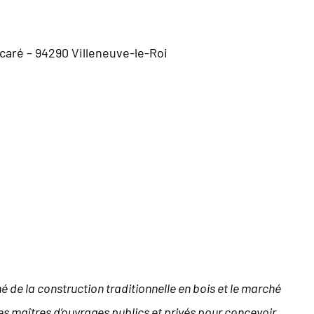
aré – 94290 Villeneuve-le-Roi
 de la construction traditionnelle en bois et le marché
es maîtres d’ouvrages publics et privés pour concevoir,