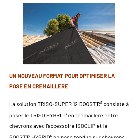
UN NOUVEAU FORMAT POUR OPTIMISER LA
POSE EN CREMAILLERE
s
La solution TRISO-SUPER 12 BOOST’R
consiste à
s
poser le TRISO HYBRID
en crémaillère entre
chevrons avec l’accessoire ISOCLIP et le
s
BOOST’R HYBRID
en pose tendue sur chevrons.