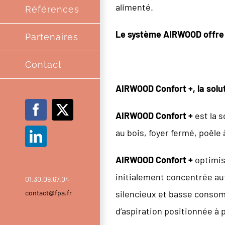
alimenté.
Références
Le système AIRWOOD offr
Partenaires
Contact
AIRWOOD Confort +, la solu
Facebook
X
AIRWOOD
Confort +
est la s
au bois, foyer fermé, poêle
LinkedIn
AIRWOOD Confort +
optimis
initialement concentrée aut
01.30.09.67.04
contact@fpa.fr
silencieux et basse consomm
d’aspiration positionnée à p