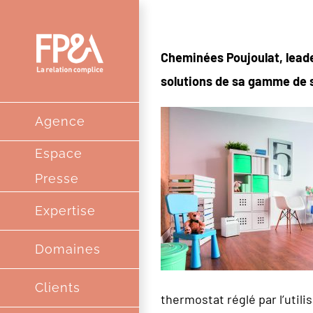
Passer
au
Cheminées Poujoulat, leade
contenu
solutions de
sa gamme
de 
Agence
Espace
Presse
Expertise
Domaines
Clients
thermostat réglé par l’utili