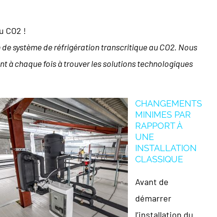
au CO2 !
de système de réfrigération transcritique au CO2. Nous
t à chaque fois à trouver les solutions technologiques
CHANGEMENTS
MINIMES PAR
RAPPORT À
UNE
INSTALLATION
CLASSIQUE
Avant de
démarrer
l’installation du