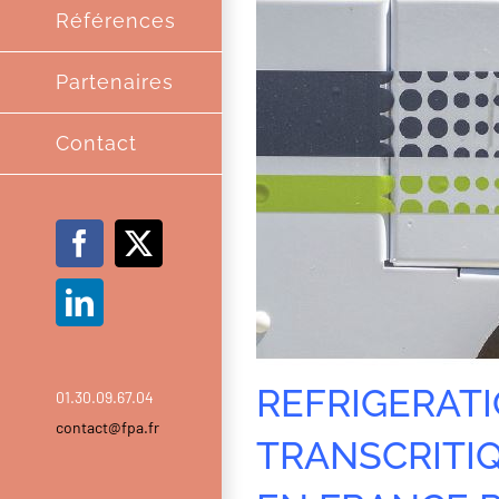
Références
Partenaires
Contact
Facebook
X
LinkedIn
REFRIGERATI
01.30.09.67.04
contact@fpa.fr
TRANSCRITIQ