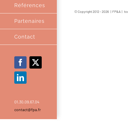
Références
© Copyright 2012 -
2026 | FP&A | tou
Partenaires
Contact
Facebook
X
LinkedIn
01.30.09.67.04
contact@fpa.fr