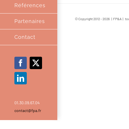
Références
© Copyright 2012 -
2026 | FP&A | tou
Partenaires
Contact
Facebook
X
LinkedIn
01.30.09.67.04
contact@fpa.fr