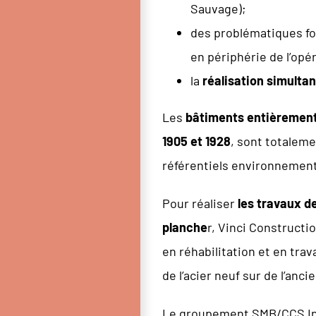
Sauvage);
des problématiques f
en périphérie de l’opér
la
réalisation simulta
Les
bâtiments entièrement 
1905 et 1928
, sont totaleme
référentiels environnement
Pour réaliser
les travaux d
planche
r, Vinci Construction
en réhabilitation et en trav
de l’acier neuf sur de l’anc
Le groupement SMB/CCS Inte