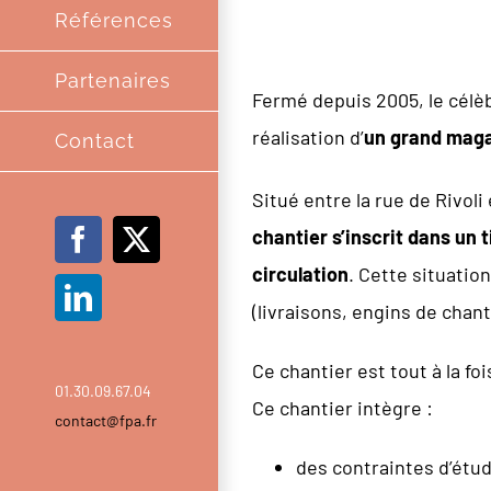
Références
Partenaires
Fermé depuis 2005, le célèb
réalisation d’
un grand magas
Contact
Situé entre la rue de Rivoli 
chantier s’inscrit dans un 
Facebook
X
circulation
. Cette situatio
LinkedIn
(livraisons, engins de chant
Ce chantier est tout à la fo
01.30.09.67.04
Ce chantier intègre :
contact@fpa.fr
des contraintes d’étud