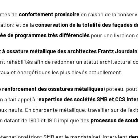
ortes de
confortement provisoire
en raison de la conserv
ation; et de la
conservation de la totalité des façades d
née de programmes très différenciés
pour une livraison 
à ossature métallique des architectes Frantz Jourdain
nt réhabilités afin de redonner un statut architectural 
aux et énergétiques les plus élevés actuellement.
e renforcement des ossatures métalliques
(poteau, pout
 a fait appel à l’
expertise des sociétés SMB et CCS Inte
aux neufs. En charpente métallique, travailler sur de l’exi
ien datant de 1900 et 1910 implique des
processus de soud
rnational (dont SMB est le mandataire), intervient
dep