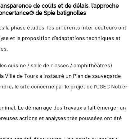
ransparence de coûts et de délais, l’approche
oncertance® de Spie batignolles
s la phase études, les différents interlocuteurs ont
lyse et la proposition d’adaptations techniques et
les.
es cuisine / salle de classes / amphithéâtres)
la Ville de Tours a instauré un Plan de sauvegarde
dre, le site concerné par le projet de l’OGEC Notre-
ue animal. Le démarrage des travaux a fait émerger un
breuses actions et analyses très poussées ont été
omains ont été découverts. Une partie du projet a