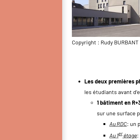
Copyright : Rudy BURBANT
Les deux premières p
les étudiants avant d’
1 bâtiment en R+
sur une surface p
Au RDC
: un 
er
Au 1
étage
: