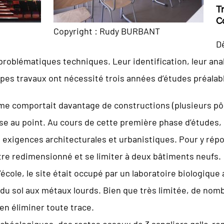
T
C
Copyright : Rudy BURBANT
Dè
problématiques techniques. Leur identification, leur ana
ipes travaux ont nécessité trois années d’études préalab
mme comportait davantage de constructions (plusieurs pôl
se au point. Au cours de cette première phase d’études, 
 exigences architecturales et urbanistiques. Pour y répon
re redimensionné et se limiter à deux bâtiments neufs.
 l’école, le site était occupé par un laboratoire biologiq
du sol aux métaux lourds. Bien que très limitée, de nom
en éliminer toute trace.
 archéologiques, des restes osseux de 3 sangliers gallo-r