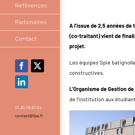
Références
Partenaires
A l’issue
de 2,5 années de 
(co-traitant) vient de fina
Contact
projet.
Les équipes Spie batignolle
Facebook
X
constructives.
LinkedIn
L’Organisme de Gestion de
de l’institution aux étudian
01.30.09.67.04
contact@fpa.fr