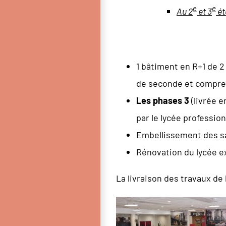
e
e
Au 2
et 3
ét
1 bâtiment en R+1 de 2
de seconde et compre
Les phases 3
(livrée e
par le lycée professio
Embellissement des sal
Rénovation du lycée ex
La livraison des travaux de