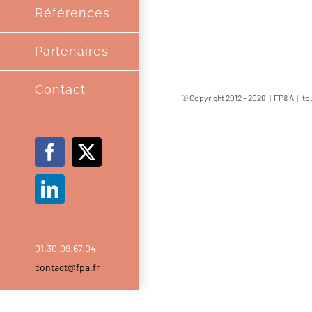
Références
Partenaires
Contact
© Copyright 2012 -
2026 | FP&A | tou
Facebook
X
LinkedIn
01.30.09.67.04
contact@fpa.fr