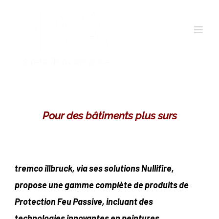
Passer
au
contenu
Pour des bâtiments plus surs
tremco illbruck, via ses solutions Nullifire,
propose une gamme complète de produits de
Protection Feu Passive, incluant des
technologies innovantes en peintures