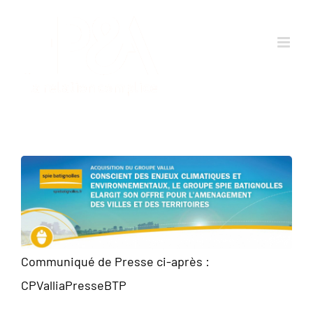
Passer
au
contenu
Communiqué de Presse ci-après :
CPValliaPresseBTP