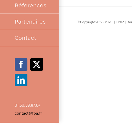
Références
Partenaires
© Copyright 2012 -
2026 | FP&A | tou
Contact
Facebook
X
LinkedIn
01.30.09.67.04
contact@fpa.fr