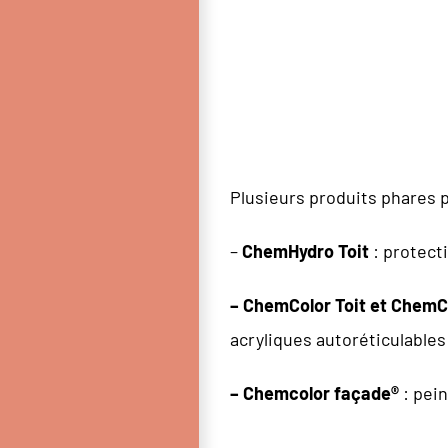
Plusieurs produits phares 
–
ChemHydro Toit
: protect
– ChemColor Toit et ChemCo
acryliques autoréticulable
– Chemcolor façade®
: pein