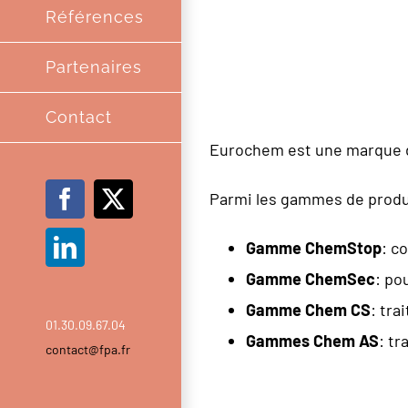
Références
Partenaires
Contact
Eurochem est une marque 
Parmi les gammes de produ
Facebook
X
Gamme ChemStop
: c
LinkedIn
Gamme ChemSec
: po
Gamme Chem CS
: tra
01.30.09.67.04
Gammes Chem AS
: tr
contact@fpa.fr