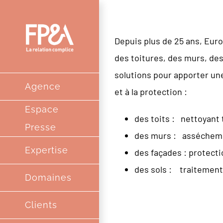
Passer
au
Depuis plus de 25 ans, Eur
contenu
des toitures, des murs, de
solutions pour apporter un
Agence
et à la protection :
Espace
des toits : nettoyant 
Presse
des murs : asséchemen
Expertise
des façades : protecti
des sols : traitement
Domaines
Clients