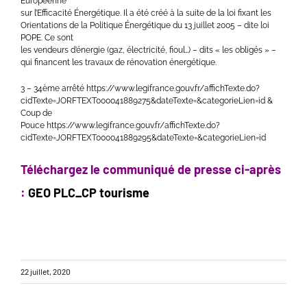
Européenne
sur l’Efficacité Énergétique. Il a été créé à la suite de la loi fixant les
Orientations de la Politique Énergétique du 13 juillet 2005 – dite loi
POPE. Ce sont
les vendeurs d’énergie (gaz, électricité, fioul…) – dits « les obligés » –
qui financent les travaux de rénovation énergétique.
3 – 34ème arrêté
https://www.legifrance.gouv.fr/affichTexte.do?
cidTexte=JORFTEXT000041889275&dateTexte=&categorieLien=id &
Coup de
Pouce https://www.legifrance.gouv.fr/affichTexte.do?
cidTexte=JORFTEXT000041889295&dateTexte=&categorieLien=id
Téléchargez le communiqué de presse ci-après
:
GEO PLC_CP tourisme
22 juillet, 2020