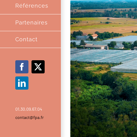
Références
Partenaires
Contact
Facebook
X
LinkedIn
01.30.09.67.04
contact@fpa.fr