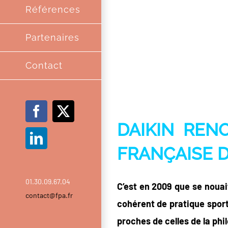
Références
Partenaires
Contact
Facebook
X
DAIKIN REN
LinkedIn
FRANÇAISE 
01.30.09.67.04
C’est en 2009 que se nouai
contact@fpa.fr
cohérent de pratique sport
proches de celles de la phi