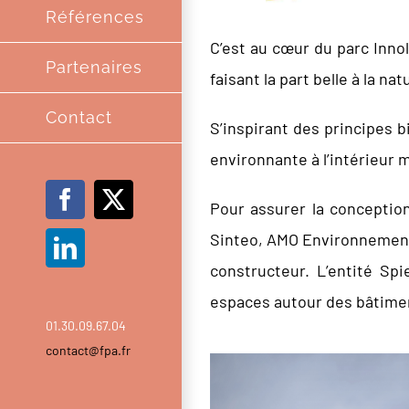
Références
C’est au cœur du parc Inno
Partenaires
faisant la part belle à la nat
Contact
S’inspirant des principes b
environnante à l’intérieur m
Facebook
X
Pour assurer la conception
Sinteo, AMO Environnement 
LinkedIn
constructeur. L’entité Sp
espaces autour des bâtimen
01.30.09.67.04
contact@fpa.fr