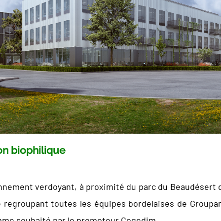
on biophilique
nnement verdoyant, à proximité du parc du Beaudésert 
regroupant toutes les équipes bordelaises de Groupama
comme souhaité par le promoteur Cogedim.