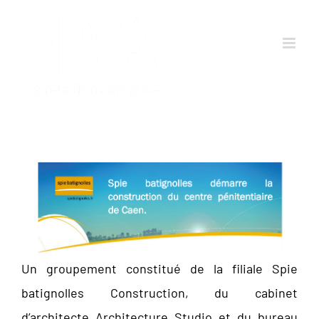
Passer
au
contenu
Un groupement constitué de la filiale Spie
batignolles Construction, du cabinet
d’architecte Architecture Studio et du bureau