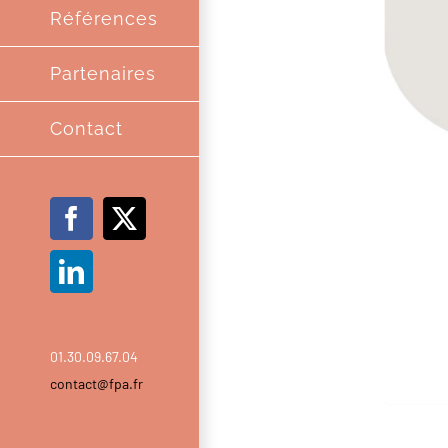
Références
Partenaires
Contact
Facebook
X
LinkedIn
01.30.09.67.04
contact@fpa.fr