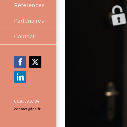
Références
Partenaires
Contact
Facebook
X
LinkedIn
01.30.09.67.04
contact@fpa.fr