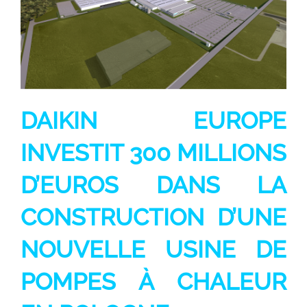
DAIKIN EUROPE
INVESTIT 300 MILLIONS
D’EUROS DANS LA
CONSTRUCTION D’UNE
NOUVELLE USINE DE
POMPES À CHALEUR