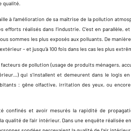
e qualité.
aille à l’amélioration de sa maîtrise de la pollution atm
s efforts réalisés dans l’industrie. C’est en parallèle, e
ous sommes les plus exposés aux polluants. De manière g
ir extérieur – et jusqu’à 100 fois dans les cas les plus extr
 facteurs de pollution (usage de produits ménagers, acc
érieur…) qui s’installent et demeurent dans le logis 
bitants : gêne olfactive, irritation des yeux, ou encor
été confinés et avoir mesurés la rapidité de propagati
 qualité de l’air intérieur. Dans une enquête réalisée en 
rsonnes sondées percevaient la qualité de l’air intérieu