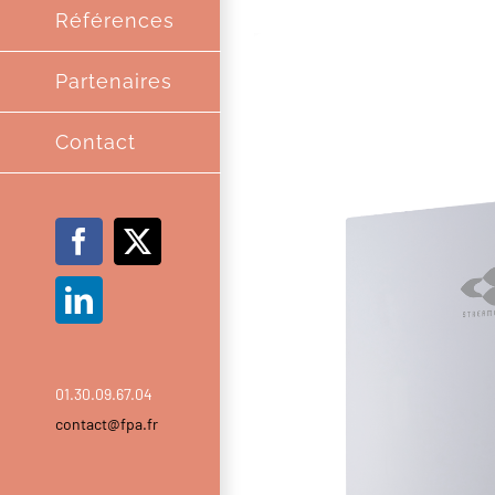
Références
Partenaires
Contact
Facebook
X
LinkedIn
01.30.09.67.04
contact@fpa.fr