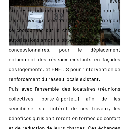
EnergieSprong, en collaboration avec
GreenFlex, ont mis en place un certain nombre
d’initiatives. En premier lieu avec la mairie pour
se coordonner sur le chantier à mener et les
autorisations amont à obtenir. Ensuite, avec les
concessionnaires, pour le déplacement
notamment des réseaux existants en façades
des logements, et ENEDIS pour l’intervention de
renforcement du réseau locale existant.
Puis avec l’ensemble des locataires (réunions
collectives, porte-à-porte…) afin de les
sensibiliser sur l’intérêt de ces travaux, les
bénéfices qu’ils en tireront en termes de confort
et de réduction de leurs charges. Ces échanges